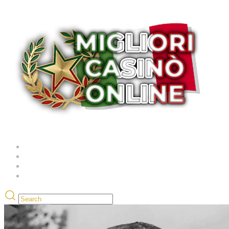
Partite in diretta
Bonus
Applicazione
Pagamenti