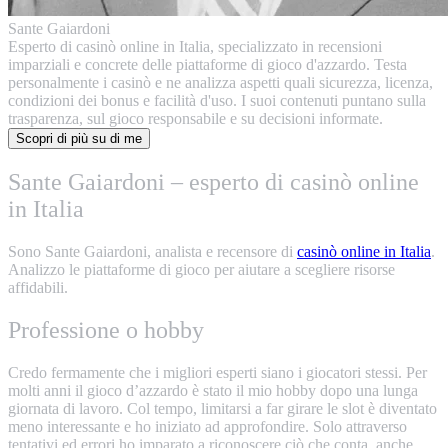
Sante Gaiardoni
Esperto di casinò online in Italia, specializzato in recensioni
imparziali e concrete delle piattaforme di gioco d'azzardo. Testa
personalmente i casinò e ne analizza aspetti quali sicurezza, licenza,
condizioni dei bonus e facilità d'uso. I suoi contenuti puntano sulla
trasparenza, sul gioco responsabile e su decisioni informate.
Scopri di più su di me
Sante Gaiardoni – esperto di casinò online
in Italia
Sono Sante Gaiardoni, analista e recensore di
casinò online in Italia
.
Analizzo le piattaforme di gioco per aiutare a scegliere risorse
affidabili.
Professione o hobby
Credo fermamente che i migliori esperti siano i giocatori stessi. Per
molti anni il gioco d’azzardo è stato il mio hobby dopo una lunga
giornata di lavoro. Col tempo, limitarsi a far girare le slot è diventato
meno interessante e ho iniziato ad approfondire. Solo attraverso
tentativi ed errori ho imparato a riconoscere ciò che conta, anche